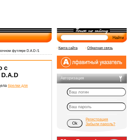
Карта сайта
Обратная связь
очном футляре D.A.D /1
о с
 D.A.D
Авторизация
дела
брелки для
Регистрация
Забыли пароль?