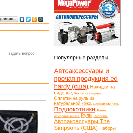
делиться…
Популярные разделы
Автоаксессуары и
прочая продукция ed
hardy (сша)
Накидки на
,
сиденье
,
,
Чехлы на сиденье
Оплетки на руль из
натуральной кожи
,
,
Освежители Aiteli
Подлокотники
,
Рамки
Рули
,
,
,
номерных знаков
Эмблемы
Автоаксессуары The
Simpsons (США)
Наборы
,