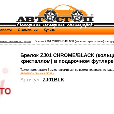
овости
О компании
Купить
аталог автоаксессуаров
| Брелок ZJ01 CHROME/BLACK (кольцо с кристаллом) в подар
Брелок ZJ01 CHROME/BLACK (кольц
кристаллом) в подарочном футляре
Также предлагаем Вам ознакомиться со всеми товарами из раз
автомобильных ключей
.
Артикул:
ZJ01BLK