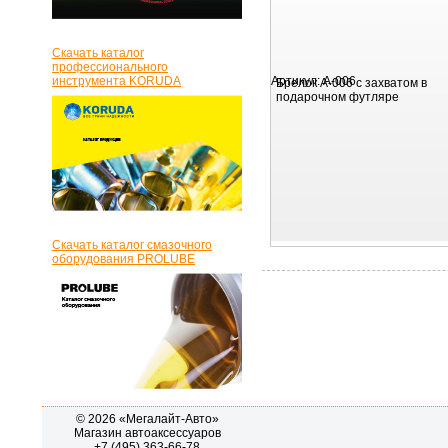
Скачать каталог
профессионального
инструмента KORUDA
Артикул:
A-006
Брелок A-006 с захватом в
подарочном футляре
Скачать каталог смазочного
оборудования PROLUBE
© 2026 «Мегалайт-Авто»
Магазин автоаксессуаров
+7 (495) 363-66-78