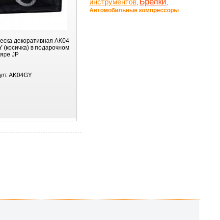
Брелки
инструментов
,
,
Автомобильные компрессоры
еска декоративная AK04
 (косичка) в подарочном
яре JP
ул:
AK04GY