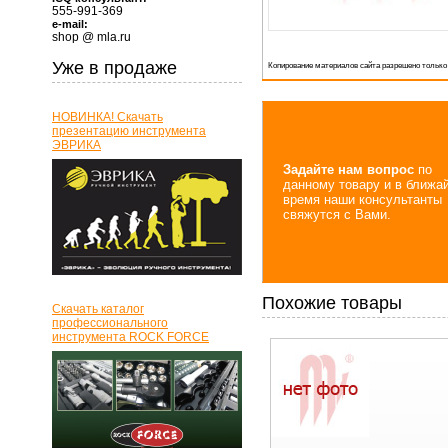
555-991-369
e-mail:
shop @ mla.ru
Уже в продаже
Копирование материалов сайта разрешено только
НОВИНКА! Скачать
презентацию инструмента
ЭВРИКА
Задайте нам вопрос
по
данному товару и в ближа
время наши консультанты
свяжутся с Вами.
Похожие товары
Скачать каталог
профессионального
инструмента ROCK FORCE