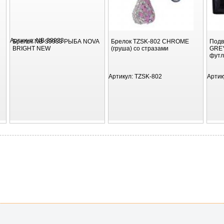
Артикул:
NB-39933
Брелок NB-39933 РЫБА NOVA
Брелок TZSK-802 CHROME
Подв
BRIGHT NEW
(груша) со стразами
GREY
футл
Артикул:
TZSK-802
Артик