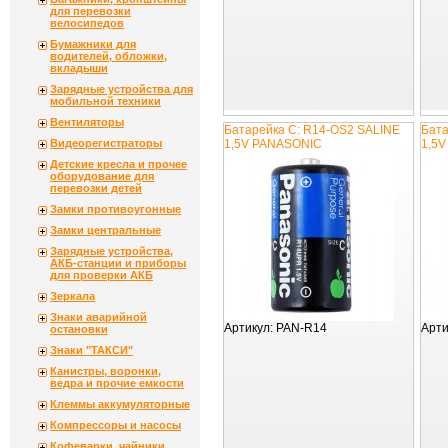
для перевозки
велосипедов
Бумажники для
водителей, обложки,
вкладыши
Зарядные устройства для
мобильной техники
Вентиляторы
Батарейка C: R14-OS2 SALINE
Бата
Видеорегистраторы
1,5V PANASONIC
1,5
Детские кресла и прочее
оборудование для
перевозки детей
Замки противоугонные
Замки центральные
Зарядные устройства,
АКБ-станции и приборы
для проверки АКБ
Зеркала
Знаки аварийной
Артикул:
PAN-R14
Арти
остановки
Знаки "ТАКСИ"
Канистры, воронки,
ведра и прочие емкости
Клеммы аккумуляторные
Компрессоры и насосы
Кофеварки, чайники,