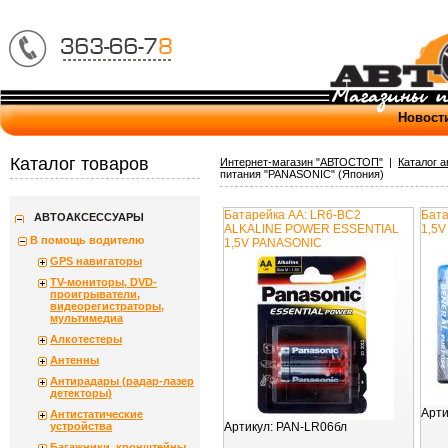
Новост
Каталог товаров
Интернет-магазин "АВТОСТОП"
|
Каталог 
питания "PANASONIC" (Япония)
Батарейка AA: LR6-BC2
Бата
АВТОАКСЕССУАРЫ
ALKALINE POWER ESSENTIAL
1,5
В помощь водителю
1,5V PANASONIC
GPS навигаторы
ТV-мониторы, DVD-
проигрыватели,
видеорегистраторы,
мультимедиа
Алкотестеры
Антенны
Антирадары (радар-лазер
детекторы)
Арти
Антистатические
устройства
Артикул:
PAN-LR06бл
Багажники, кронштейны