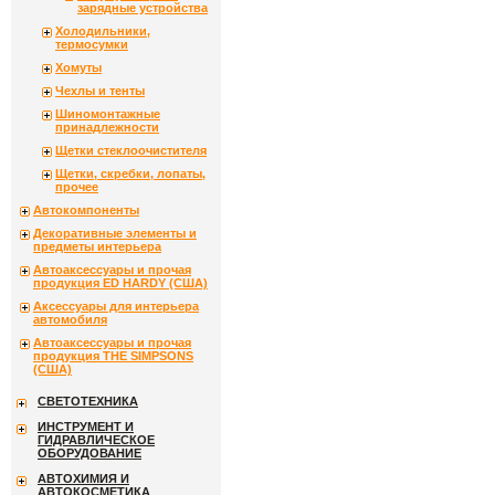
зарядные устройства
Холодильники,
термосумки
Хомуты
Чехлы и тенты
Шиномонтажные
принадлежности
Щетки стеклоочистителя
Щетки, скребки, лопаты,
прочее
Автокомпоненты
Декоративные элементы и
предметы интерьера
Автоаксессуары и прочая
продукция ED HARDY (США)
Аксессуары для интерьера
автомобиля
Автоаксессуары и прочая
продукция THE SIMPSONS
(США)
СВЕТОТЕХНИКА
ИНСТРУМЕНТ И
ГИДРАВЛИЧЕСКОЕ
ОБОРУДОВАНИЕ
АВТОХИМИЯ И
АВТОКОСМЕТИКА