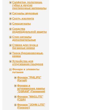
Салфетки, полотенца,
губки и другие
протирочные материалы
Сигналы звуковые
Скотч, изолента
Спецсигналы
Средства
индивидуальной защиты
Стоп-сигналы
дополнительные
Стяжки для груза и
багажные ремни
Троса буксировочные,
крюки
Устройства для
отпугивания грызунов
Фонари и элементы
питания
Фонари "PHILIPS"
(Китай)
Фонари и
штурманские лампы
"OSRAM" (Германия)
Фонари "MAGLITE"
(США)
Фонари "JOHN LITE"
(Гонконг)