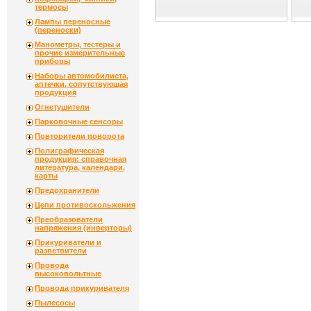
термосы
Лампы переносные
(переноски)
Манометры, тестеры и
прочие измерительные
приборы
Наборы автомобилиста,
аптечки, сопутствующая
продукция
Огнетушители
Парковочные сенсоры
Повторители поворота
Полиграфическая
продукция: справочная
литература, календари,
карты
Предохранители
Цепи противоскольжения
Преобразователи
напряжения (инверторы)
Прикуриватели и
разветвители
Провода
высоковольтные
Провода прикуривателя
Пылесосы