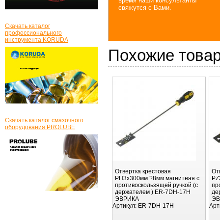
время наши консультанты
свяжутся с Вами.
Скачать каталог
профессионального
инструмента KORUDA
Похожие това
Скачать каталог смазочного
оборудования PROLUBE
Отвертка крестовая
От
PH3х300мм ?8мм магнитная с
PZ
противоскользящей ручкой (с
пр
держателем ) ER-7DH-17H
де
ЭВРИКА
ЭВ
Артикул:
ER-7DH-17H
Арт