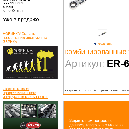
555-991-369
e-mail:
shop @ mla.ru
Уже в продаже
НОВИНКА! Скачать
презентацию инструмента
ЭВРИКА
Увеличить
комбинированные
Артикул:
ER-
Скачать каталог
Копирование материалов сайта разрешено только с размещен
профессионального
инструмента ROCK FORCE
Задайте нам вопрос
по
данному товару и в ближайшее