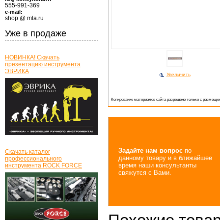
555-991-369
e-mail:
shop @ mla.ru
Уже в продаже
НОВИНКА! Скачать
презентацию инструмента
ЭВРИКА
Увеличить
Копирование материалов сайта разрешено только с размещен
Задайте нам вопрос
по
Скачать каталог
данному товару и в ближайшее
профессионального
время наши консультанты
инструмента ROCK FORCE
свяжутся с Вами.