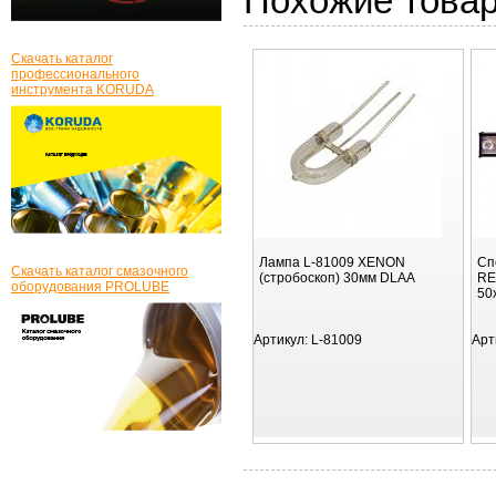
Похожие това
Скачать каталог
профессионального
инструмента KORUDA
Лампа L-81009 XENON
Сп
Скачать каталог смазочного
(стробоскоп) 30мм DLAA
RE
оборудования PROLUBE
50
Артикул:
L-81009
Арт