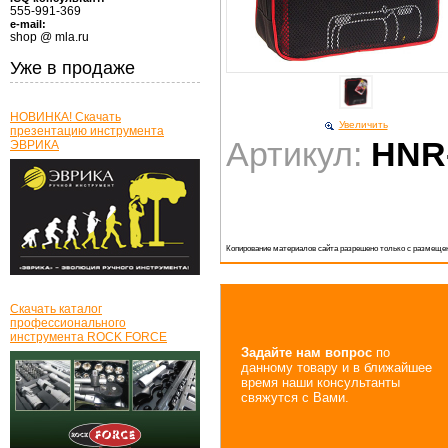
555-991-369
e-mail:
shop @ mla.ru
Уже в продаже
НОВИНКА! Скачать
Увеличить
презентацию инструмента
Артикул:
HNR
ЭВРИКА
Копирование материалов сайта разрешено только с размещен
Скачать каталог
профессионального
инструмента ROCK FORCE
Задайте нам вопрос
по
данному товару и в ближайшее
время наши консультанты
свяжутся с Вами.