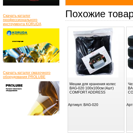
Похожие това
Скачать каталог
профессионального
инструмента KORUDA
Скачать каталог смазочного
оборудования PROLUBE
Мешки для хранения колес
Че
BAG-020 100х100см (4шт)
BA
COMFORT ADDRESS
CO
Артикул:
BAG-020
Арт