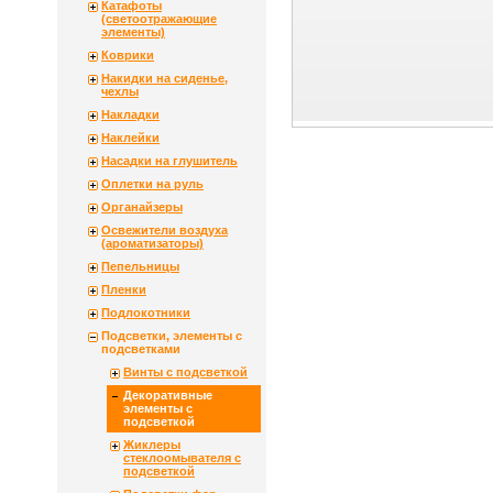
Катафоты
(светоотражающие
элементы)
Коврики
Накидки на сиденье,
чехлы
Накладки
Наклейки
Насадки на глушитель
Оплетки на руль
Органайзеры
Освежители воздуха
(ароматизаторы)
Пепельницы
Пленки
Подлокотники
Подсветки, элементы с
подсветками
Винты с подсветкой
Декоративные
элементы с
подсветкой
Жиклеры
стеклоомывателя с
подсветкой