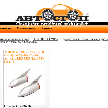
овости
О компании
Купить
аталог автоаксессуаров
|
АВТОАКСЕССУАРЫ
|
Декоративные элементы и предметы
ивные элементы с подсветкой
Плавник GT-50091 SILVER на
крышку багажника со стоп-
сигналом LED RED (2шт) 12V
TYPE R
Артикул:
GT-50091R