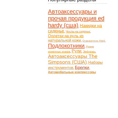
Автоаксессуары и
прочая продукция ed
hardy (сша)
Накидки на
,
сиденье
,
,
Чехлы на сиденье
Оплетки на руль из
натуральной кожи
,
,
Освежители Aiteli
Подлокотники
,
Рамки
Рули
,
,
,
номерных знаков
Эмблемы
Автоаксессуары The
Simpsons (США)
Наборы
,
Брелки
инструментов
,
,
Автомобильные компрессоры