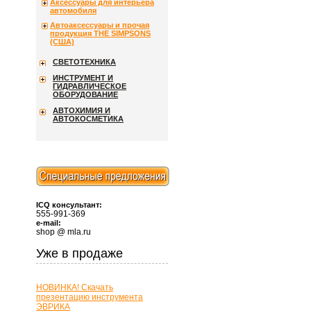
Аксессуары для интерьера
автомобиля
Автоаксессуары и прочая
продукция THE SIMPSONS
(США)
СВЕТОТЕХНИКА
ИНСТРУМЕНТ И
ГИДРАВЛИЧЕСКОЕ
ОБОРУДОВАНИЕ
АВТОХИМИЯ И
АВТОКОСМЕТИКА
ICQ консультант:
555-991-369
e-mail:
shop @ mla.ru
Уже в продаже
НОВИНКА! Скачать
презентацию инструмента
ЭВРИКА