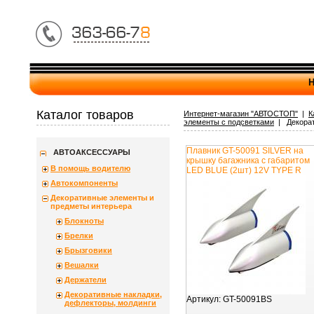
Н
Каталог товаров
Интернет-магазин "АВТОСТОП"
|
К
элементы с подсветками
| Декорат
Плавник GT-50091 SILVER на
АВТОАКСЕССУАРЫ
крышку багажника с габаритом
В помощь водителю
LED BLUE (2шт) 12V TYPE R
Автокомпоненты
Декоративные элементы и
предметы интерьера
Блокноты
Брелки
Брызговики
Вешалки
Держатели
Декоративные накладки,
Артикул:
GT-50091BS
дефлекторы, молдинги