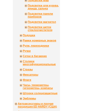
Подсветки фар
Подсветки для кузова,
днища, салона
Подсветки панели
приборов
Подсветки магнитол
Подсветки щеток
стеклоочистителя
Подушки
Рамки номерных знаков
Рули, переходники
Ручки
Сетки в багажник
Столики
многофункциональные
Стразы
Фиксаторы
Флаги
Часы, термометры,
гигрометры, компасы
Шторки солнцезащитные
Эмблемы
Автоаксессуары и прочая
продукция ED HARDY (США)