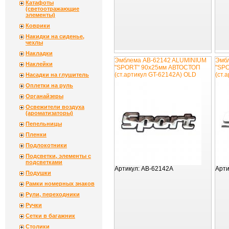
Катафоты
(светоотражающие
элементы)
Коврики
Накидки на сиденье,
чехлы
Накладки
Эмблема AB-62142 ALUMINIUM
Эмб
Наклейки
"SPORT" 90х25мм АВТОСТОП
"SP
(ст.артикул GT-62142A) OLD
(ст.
Насадки на глушитель
Оплетки на руль
Органайзеры
Освежители воздуха
(ароматизаторы)
Пепельницы
Пленки
Подлокотники
Подсветки, элементы с
подсветками
Артикул:
AB-62142A
Арти
Подушки
Рамки номерных знаков
Рули, переходники
Ручки
Сетки в багажник
Столики