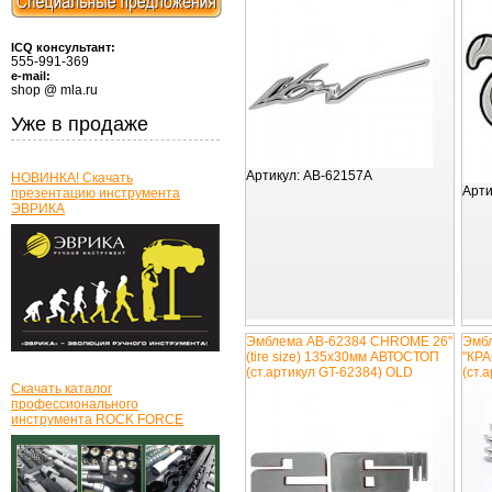
ICQ консультант:
555-991-369
e-mail:
shop @ mla.ru
Уже в продаже
Артикул:
AB-62157A
НОВИНКА! Скачать
Арти
презентацию инструмента
ЭВРИКА
Эмблема AB-62384 CHROME 26"
Эмб
(tire size) 135х30мм АВТОСТОП
"КР
(ст.артикул GT-62384) OLD
(ст.
Скачать каталог
профессионального
инструмента ROCK FORCE