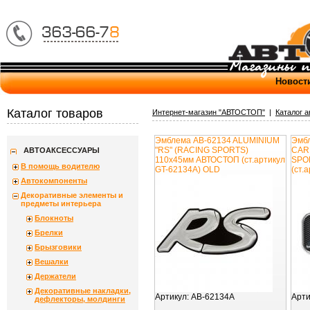
Новост
Каталог товаров
Интернет-магазин "АВТОСТОП"
|
Каталог 
Эмблема AB-62134 ALUMINIUM
Эмб
"RS" (RACING SPORTS)
CAR
АВТОАКСЕССУАРЫ
110х45мм АВТОСТОП (ст.артикул
SPO
В помощь водителю
GT-62134A) OLD
(ст.
Автокомпоненты
Декоративные элементы и
предметы интерьера
Блокноты
Брелки
Брызговики
Вешалки
Держатели
Декоративные накладки,
Артикул:
AB-62134A
Арти
дефлекторы, молдинги