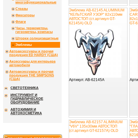
многофункциональные
Стразы
Эмблема AB-62145 ALUMINIUM
Эмб
"КЕЛЬТСКИЙ УЗОР" 82х110мм
CAR
Фиксаторы
АВТОСТОП (ст.артикул GT-
82х1
Флаги
62145A) OLD
GT-
Часы, термометры,
гигрометры, компасы
Шторки солнцезащитные
Эмблемы
Автоаксессуары и прочая
продукция ED HARDY (США)
Аксессуары для интерьера
автомобиля
Автоаксессуары и прочая
продукция THE SIMPSONS
(США)
Артикул:
AB-62145A
Арти
СВЕТОТЕХНИКА
ИНСТРУМЕНТ И
ГИДРАВЛИЧЕСКОЕ
ОБОРУДОВАНИЕ
АВТОХИМИЯ И
АВТОКОСМЕТИКА
Эмблема AB-62157 ALIMINIUM
Эмб
"V6V" 135х30мм АВТОСТОП
"ГЛ
(ст.артикул GT-62157A) OLD
АВТО
6216