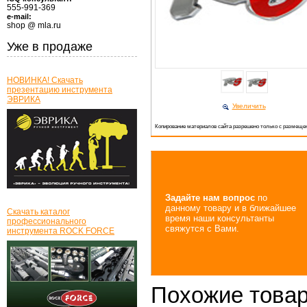
555-991-369
e-mail:
shop @ mla.ru
Уже в продаже
НОВИНКА! Скачать
презентацию инструмента
ЭВРИКА
Увеличить
Копирование материалов сайта разрешено только с размещен
Задайте нам вопрос
по
данному товару и в ближайшее
Скачать каталог
время наши консультанты
профессионального
свяжутся с Вами.
инструмента ROCK FORCE
Похожие това