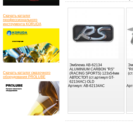
Скачать каталог
профессионального
инструмента KORUDA
Эмблема AB-62134
Эм
ALUMINIUM CARBON "RS"
"R
Скачать каталог смазочного
(RACING SPORTS) 123х54мм
(с
оборудования PROLUBE
АВТОСТОП (ст.артикул GT-
62134AC) OLD
Артикул:
AB-62134AC
Арт